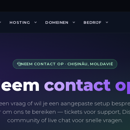
HOSTING
DOMEINEN
BEDRIJF
erprogramma
Hosting
Counter-Strike 2
Partners
Webhosting
NEEM CONTACT OP · CHIȘINĂU, MOLDAVIË
estelde vragen
FiveM
Handleidingen
Neem
contact o
contact op
een vraag of wil je een aangepaste setup bespr
 om ons te bereiken — tickets voor support, Di
community of live chat voor snelle vragen.