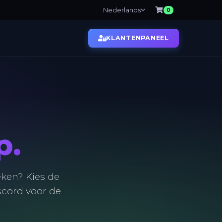
Nederlands
0
KLANTENPANEEL
Over ons
Colocation
p.
eken? Kies de
scord voor de