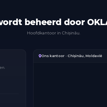
wordt beheerd door OKLA
Hoofdkantoor in Chișinău.
Ons kantoor · Chișinău, Moldavië
en.