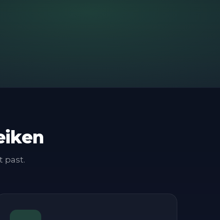
eiken
t past.