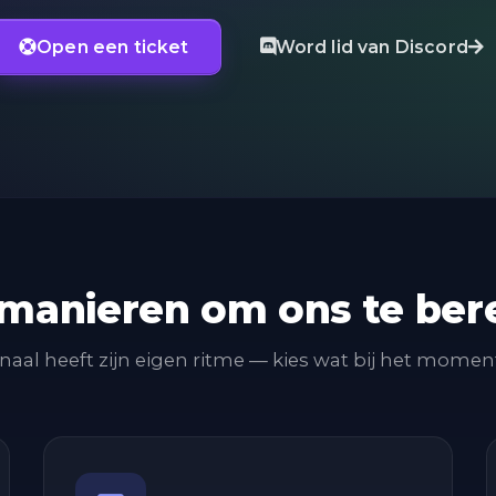
Open een ticket
Word lid van Discord
 manieren om ons te ber
naal heeft zijn eigen ritme — kies wat bij het momen