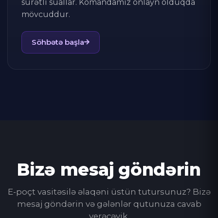
sürətli suallar. Komandamız onlayn olduqda
mövcuddur.
Söhbətə başla
Bizə mesaj göndərin
E-poçt vasitəsilə əlaqəni üstün tutursunuz? Bizə
mesaj göndərin və gələnlər qutunuza cavab
verəcəyik.