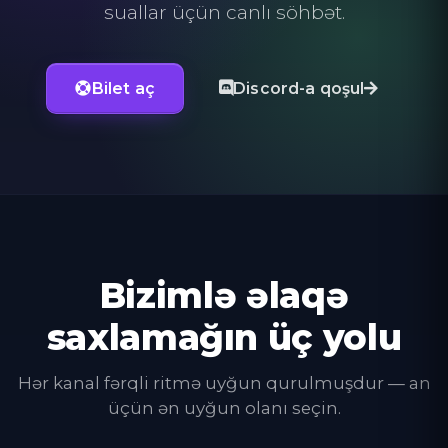
suallar üçün canlı söhbət.
Bilet aç
Discord-a qoşul
Bizimlə əlaqə
saxlamağın üç yolu
Hər kanal fərqli ritmə uyğun qurulmuşdur — an
üçün ən uyğun olanı seçin.