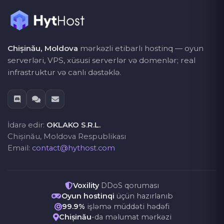
Chișinău, Moldova
mərkəzli etibarlı hostinq — oyun
serverləri, VPS, xüsusi serverlər və domenlər; real
infrastruktur və canlı dəstəklə.
İdarə edir:
OKLAKO S.R.L.
Chișinău, Moldova Respublikası
Email:
contact@hythost.com
Voxility
DDoS qoruması
Oyun hostinqi
üçün hazırlanıb
99.9%
işləmə müddəti hədəfi
Chișinău
-da məlumat mərkəzi