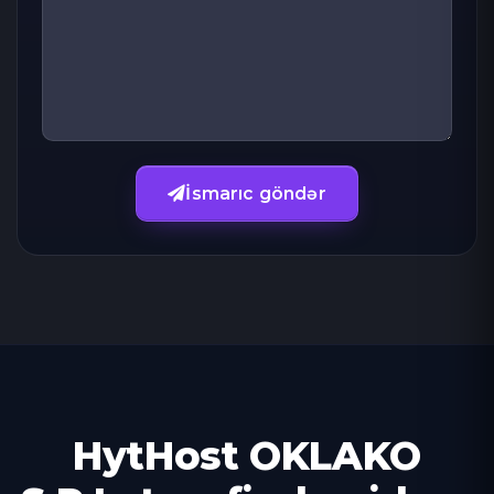
İsmarıc göndər
HytHost OKLAKO