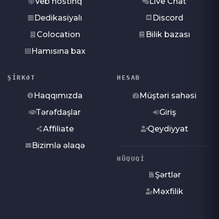
Veb hostinq
Live Chat
Dedikasiyalı
Discord
Colocation
Bilik bazası
Hamısına bax
ŞIRKƏT
HESAB
Haqqımızda
Müştəri sahəsi
Tərəfdaşlar
Giriş
Affiliate
Qeydiyyat
Bizimlə əlaqə
HÜQUQI
Şərtlər
Məxfilik