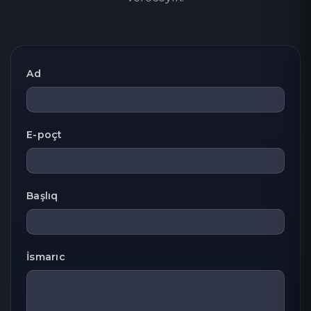
Ad
E-poçt
Başlıq
İsmarıc