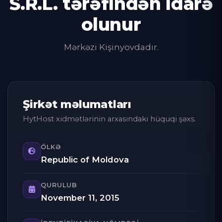
S.R.L. tərəfindən idarə
olunur
Mərkəzi Kişinyovdadır.
Şirkət məlumatları
HytHost xidmətlərinin arxasındakı hüquqi şəxs.
ÖLKƏ
Republic of Moldova
QURULUB
November 11, 2015