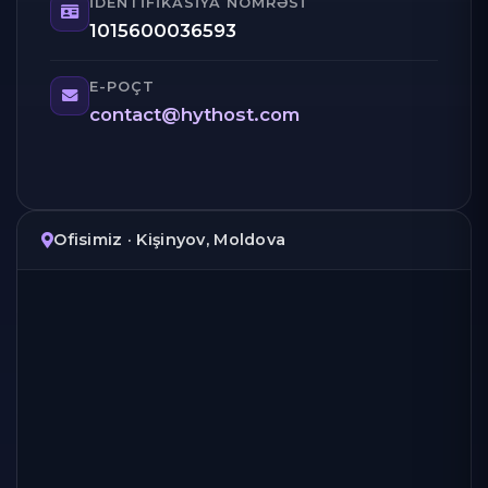
İDENTIFIKASIYA NÖMRƏSI
1015600036593
E-POÇT
contact@hythost.com
Ofisimiz · Kişinyov, Moldova