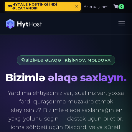
HYTALE HOSTINQI
INDI
Azerbaijani
0
ƏLÇATANDIR
BIZIMLƏ ƏLAQƏ · KIŞINYOV, MOLDOVA
Bizimlə
əlaqə saxlayın.
Yardıma ehtiyacınız var, sualınız var, yoxsa
fərdi quraşdırma müzakirə etmək
istəyirsiniz? Bizimlə əlaqə saxlamağın ən
yaxşı yolunu seçin — dəstək üçün biletlər,
icma söhbəti üçün Discord, və ya sürətli