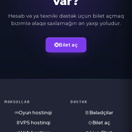
var?
Hesab və ya texniki dəstək üçün bilet açmaq
bizimlə əlaqə saxlamağın ən yaxşı yoludur.
Bilet aç
MƏHSULLAR
DƏSTƏK
Oyun hostinqi
Bələdçilər
VPS hostinqi
Bilet aç