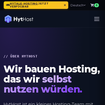
HYTALE-HOSTING
JETZT
Deutsch
0
VERFÜGBAR
// ÜBER HYTHOST
Wir bauen Hosting,
das wir
selbst
nutzen würden.
HytHost ist ein kleines Hosting-Team mit