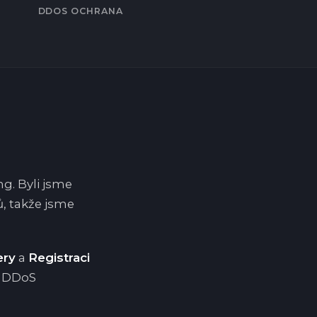
DDOS OCHRANA
g. Byli jsme
, takže jsme
ery
a
Registraci
DDoS