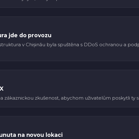
ura jde do provozu
rastruktura v Chișinău byla spuštěna s DDoS ochranou a po
UX
a zákaznickou zkušenost, abychom uživatelům poskytli ty 
sunuta na novou lokaci