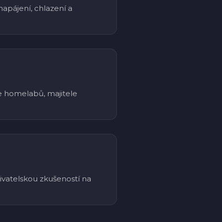
napájení, chlazení a
e homelabů, majitele
živatelskou zkušeností na