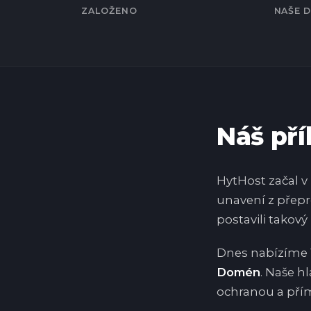
ZALOŽENO
NAŠE 
Náš př
HytHost začal v
unavení z přepr
postavili takový
Dnes nabízíme
Domén
. Naše h
ochranou a pří