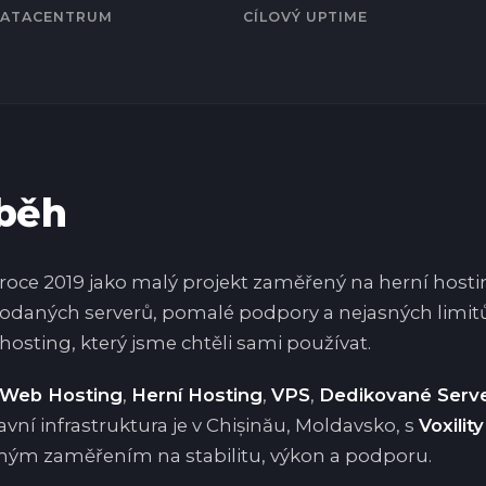
DATACENTRUM
CÍLOVÝ UPTIME
íběh
 roce 2019 jako malý projekt zaměřený na herní hostin
odaných serverů, pomalé podpory a nejasných limitů
 hosting, který jsme chtěli sami používat.
Web Hosting
,
Herní Hosting
,
VPS
,
Dedikované Serv
lavní infrastruktura je v Chișinău, Moldavsko, s
Voxility
mým zaměřením na stabilitu, výkon a podporu.