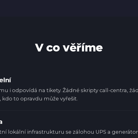
V co věříme
elní
rmu i odpovídá na tikety. Žádné skripty call-centra,
 kdo to opravdu může vyřešit.
a
ní lokální infrastrukturu se zálohou UPS a generátor