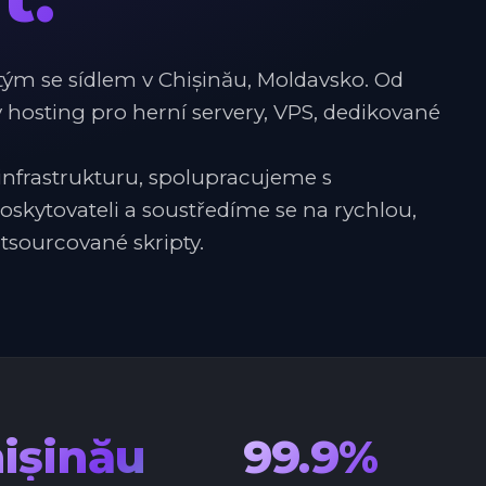
tým se sídlem v Chișinău, Moldavsko. Od
 hosting pro herní servery, VPS, dedikované
 infrastrukturu, spolupracujeme s
kytovateli a soustředíme se na rychlou,
tsourcované skripty.
ișinău
99.9%