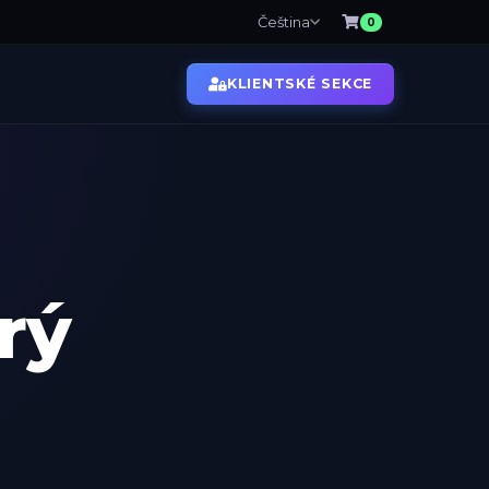
Čeština
0
KLIENTSKÉ SEKCE
O nás
Kolokace
rý