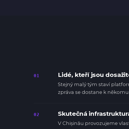
Lidé, kteří jsou dosažit
01
Stejný malý tým staví platfo
zpráva se dostane k někomu,
Skutečná infrastruktur
02
V Chișinău provozujeme vlast