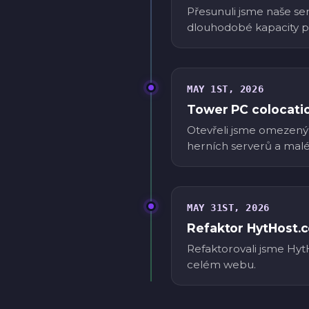
Přesunuli jsme naše ser
dlouhodobé kapacity pr
MAY 1ST, 2026
Tower PC colocatio
Otevřeli jsme omezený 
herních serverů a malé
MAY 31ST, 2026
Refaktor HytHost.
Refaktorovali jsme HytH
celém webu.