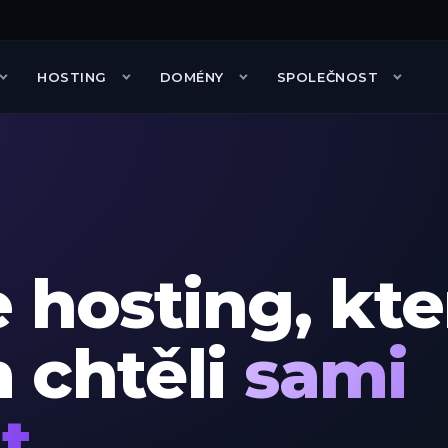
HOSTING
DOMÉNY
SPOLEČNOST
ský program
Hosting
Counter-Strike 2
Partneři
Webhosting
otazy
FiveM
Návody
 hosting, kte
ujte nás
 chtěli
sami
t.