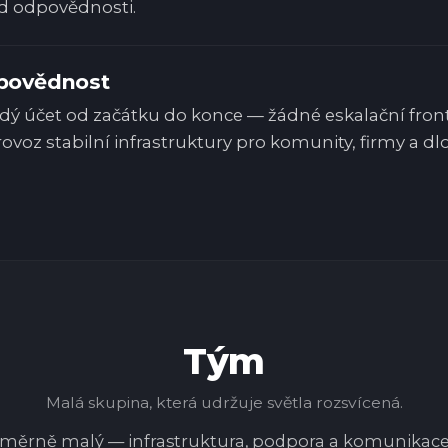
d odpovědnosti.
dpovědnost
ždý účet od začátku do konce — žádné eskalační front
ovoz stabilní infrastruktury pro komunity, firmy a d
Tým
Malá skupina, která udržuje světla rozsvícená.
áměrně malý — infrastruktura, podpora a komunikace