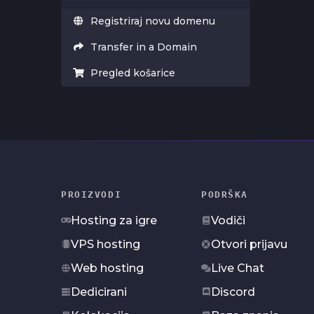
Registriraj novu domenu
Transfer in a Domain
Pregled košarice
PROIZVODI
PODRŠKA
Hosting za igre
Vodiči
VPS hosting
Otvori prijavu
Web hosting
Live Chat
Dedicirani
Discord