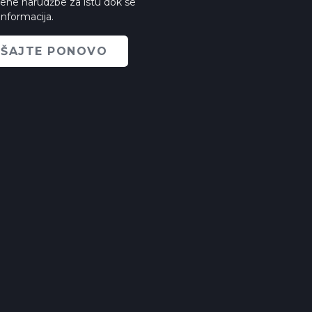
ljene narudžbe za istu dok se
informacija.
UŠAJTE PONOVO