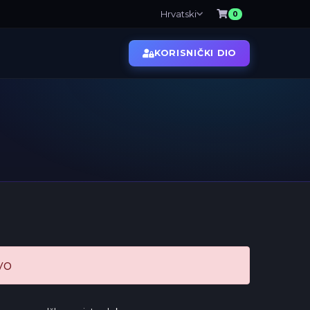
Hrvatski
0
KORISNIČKI DIO
O nama
Kolokacija
vo