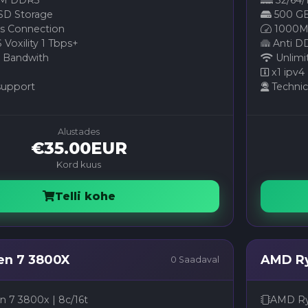
AM DDR3
32/64
SD Storage
500 GB
 Connection
1000M
Voxility 1 Tbps+
Anti DD
 Bandwith
Unlimi
x1 ipv4
support
Technic
Alustades
€35.00EUR
Kord kuus
Telli kohe
n 7 3800X
AMD Ry
0 Saadaval
 7 3800x | 8c/16t
AMD Ryz