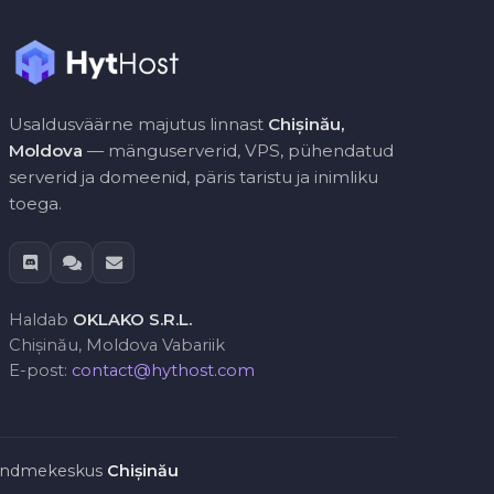
Usaldusväärne majutus linnast
Chișinău,
Moldova
— mänguserverid, VPS, pühendatud
serverid ja domeenid, päris taristu ja inimliku
toega.
Haldab
OKLAKO S.R.L.
Chișinău, Moldova Vabariik
E-post:
contact@hythost.com
ndmekeskus
Chișinău