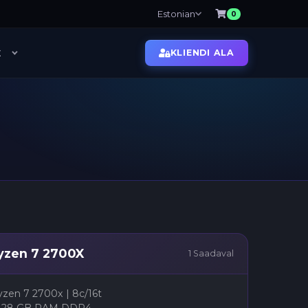
Estonian
0
E
KLIENDI ALA
Meist
Kolokatsioon
zen 7 2700X
1 Saadaval
en 7 2700x | 8c/16t