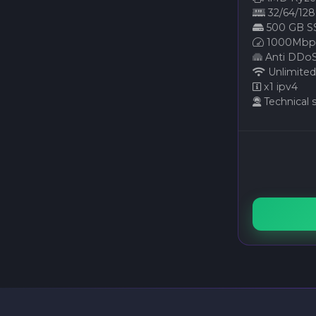
32/64/12
500 GB S
1000Mbps
Anti DDoS 
Unlimited
x1 ipv4
Technical 