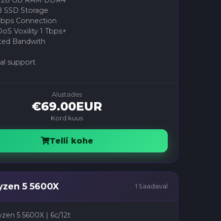
/128 GB RAM DDR4
 SSD Storage
bps Connection
oS Voxility 1 Tbps+
ted Bandwith
al support
Alustades
€69.00EUR
Kord kuus
Telli kohe
zen 5 5600X
1 Saadaval
en 5 5600X | 6c/12t