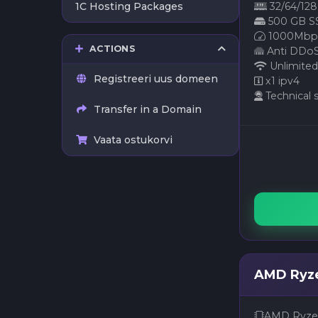
1C Hosting Packages
32/64/12
500 GB S
1000Mbps
ACTIONS
Anti DDoS 
Unlimited
Registreeri uus domeen
x1 ipv4
Technical 
Transfer in a Domain
Vaata ostukorvi
AMD Ryze
AMD Ryzen