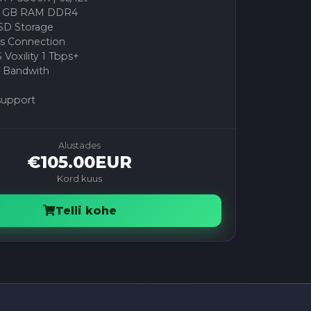
8 GB RAM DDR4
SD Storage
 Connection
Voxility 1 Tbps+
 Bandwith
support
Alustades
€105.00EUR
Kord kuus
Telli kohe