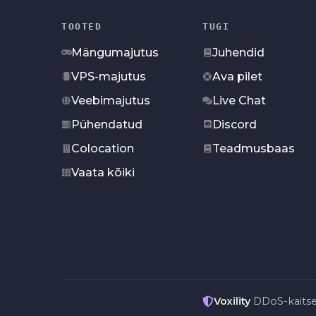
TOOTED
TUGI
Mängumajutus
Juhendid
VPS-majutus
Ava pilet
Veebimajutus
Live Chat
Pühendatud
Discord
Colocation
Teadmusbaas
Vaata kõiki
Voxility
DDoS-kaits