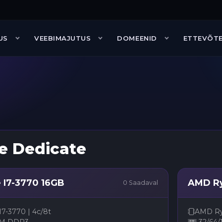
TUS
VEEBIMAJUTUS
DOMEENID
ETTEVÕT
VPS Majutus
Partnerprogramm
Counter-Strike 2
Veebimajutus
Partnerid
VPN
KKK
FiveM
Juhendid
e Dedicate
Võta meiega
ühendust
e I7-3770 16GB
AMD Ry
0 Saadaval
I7-3770 | 4c/8t
AMD Ryz