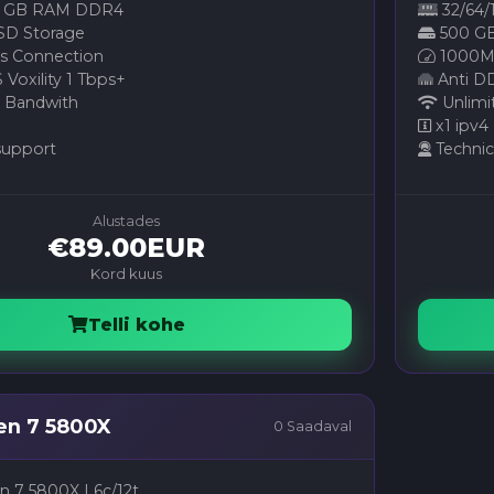
8 GB RAM DDR4
32/64
SD Storage
500 GB
 Connection
1000M
Voxility 1 Tbps+
Anti DD
 Bandwith
Unlimi
x1 ipv4
support
Technic
Alustades
€89.00EUR
Kord kuus
Telli kohe
n 7 5800X
0 Saadaval
 7 5800X | 6c/12t