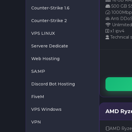
16 GB R
500 GB S
Counter-Strike 1.6
1000Mbps
Anti DDoS 
Counter-Strike 2
Unlimited
x1 ipv4
VPS LINUX
Technical 
Servere Dedicate
Web Hosting
SA:MP
Discord Bot Hosting
FiveM
VPS Windows
AMD Ryze
VPN
AMD Ryzen