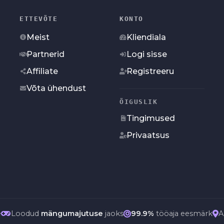
ETTEVÕTE
KONTO
Meist
Kliendiala
Partnerid
Logi sisse
Affiliate
Registreeru
Võta ühendust
ÕIGUSLIK
Tingimused
Privaatsus
e
Loodud
mängumajutuse
jaoks
99.9%
tööaja eesmärk
A