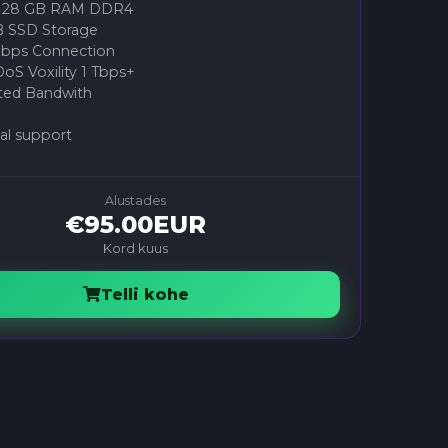
/128 GB RAM DDR4
 SSD Storage
bps Connection
oS Voxility 1 Tbps+
ted Bandwith
al support
Alustades
€95.00EUR
Kord kuus
Telli kohe