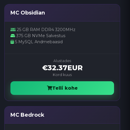
MC Obsidian
25 GB RAM DDR4 3200MHz
375 GB NVMe Salvestus
5 MySQL Andmebaasid
Alustades
€32.37EUR
Kord kuus
Telli kohe
MC Bedrock