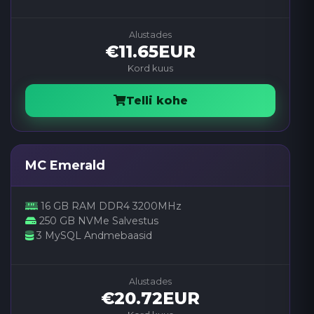
Alustades
€11.65EUR
Kord kuus
Telli kohe
MC Emerald
16 GB RAM DDR4 3200MHz
250 GB NVMe Salvestus
3 MySQL Andmebaasid
Alustades
€20.72EUR