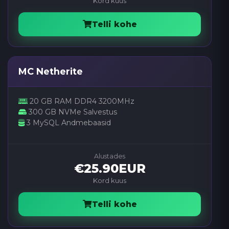
Kord kuus
Telli kohe
MC Netherite
20 GB RAM DDR4 3200MHz
300 GB NVMe Salvestus
3 MySQL Andmebaasid
Alustades
€25.90EUR
Kord kuus
Telli kohe