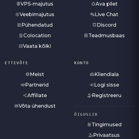
VPS-majutus
Ava pilet
Veebimajutus
Live Chat
Pühendatud
Discord
Colocation
Teadmusbaas
Vaata kõiki
ETTEVÕTE
KONTO
Meist
Kliendiala
Partnerid
Logi sisse
Affiliate
Registreeru
Võta ühendust
ÕIGUSLIK
Tingimused
Privaatsus