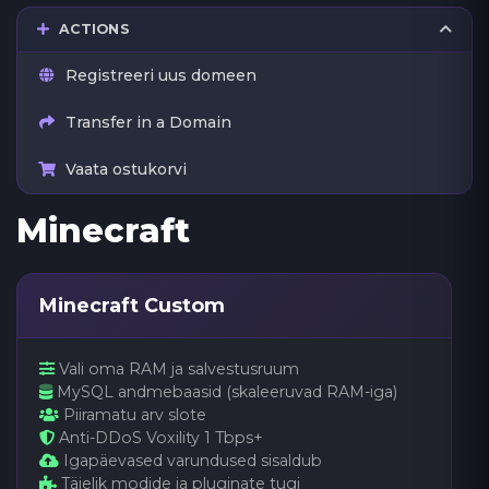
ACTIONS
Registreeri uus domeen
Transfer in a Domain
Vaata ostukorvi
Minecraft
Minecraft Custom
Vali oma RAM ja salvestusruum
MySQL andmebaasid (skaleeruvad RAM-iga)
Piiramatu arv slote
Anti-DDoS Voxility 1 Tbps+
Igapäevased varundused sisaldub
Täielik modide ja pluginate tugi