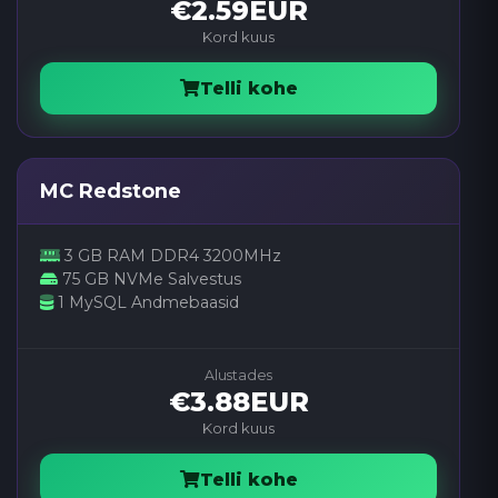
€2.59EUR
Kord kuus
Telli kohe
MC Redstone
3 GB RAM DDR4 3200MHz
75 GB NVMe Salvestus
1 MySQL Andmebaasid
Alustades
€3.88EUR
Kord kuus
Telli kohe