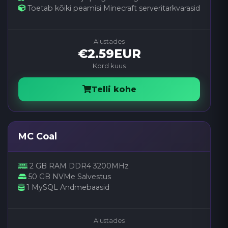
Toetab kõiki peamisi Minecraft serveritarkvarasid
Alustades
€2.59EUR
Kord kuus
Telli kohe
MC Coal
2 GB RAM DDR4 3200MHz
50 GB NVMe Salvestus
1 MySQL Andmebaasid
Alustades