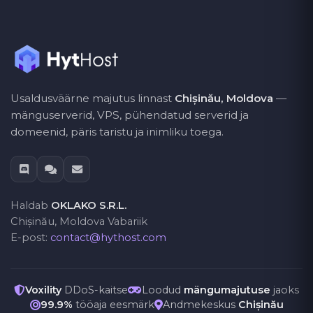
Usaldusväärne majutus linnast
Chișinău, Moldova
—
mänguserverid, VPS, pühendatud serverid ja
domeenid, päris taristu ja inimliku toega.
Haldab
OKLAKO S.R.L.
Chișinău, Moldova Vabariik
E-post:
contact@hythost.com
Voxility
DDoS-kaitse
Loodud
mängumajutuse
jaoks
99.9%
tööaja eesmärk
Andmekeskus
Chișinău