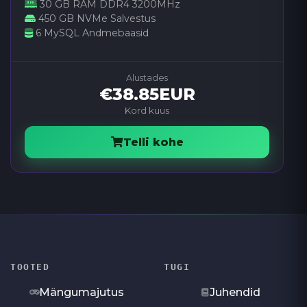
30 GB RAM DDR4 3200MHz
450 GB NVMe Salvestus
6 MySQL Andmebaasid
Alustades
€38.85EUR
Kord kuus
Telli kohe
TOOTED
TUGI
Mängumajutus
Juhendid