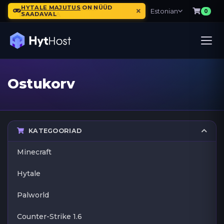
HYTALE MAJUTUS
ON NÜÜD
Estonian
0
SAADAVAL
Ostukorv
KATEGOORIAD
Minecraft
Hytale
Palworld
Counter-Strike 1.6