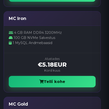
MC Iron
4 GB RAM DDR4 3200MHz
100 GB NVMe Salvestus
1 MySQL Andmebaasid
Alustades
€5.18EUR
Kord kuus
Telli kohe
MC Gold